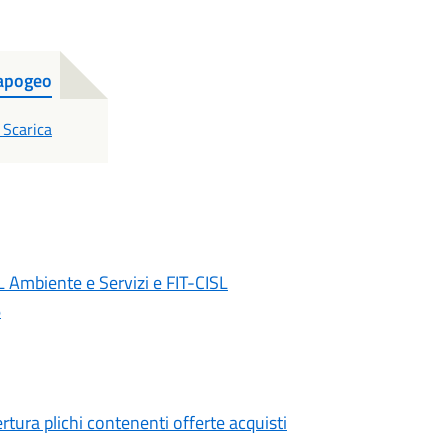
apogeo
PDF
Scarica
 Ambiente e Servizi e FIT-CISL
6
tura plichi contenenti offerte acquisti