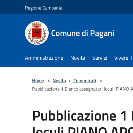
Salta al contenuto principale
Regione Campania
Comune di Pagani
Amministrazione
Novità
Servizi
Vivere 
Home
>
Novità
>
Comunicati
>
Pubblicazione 1 Elenco assegnatari loculi PIANO
Pubblicazione 1 
loculi PIANO AP