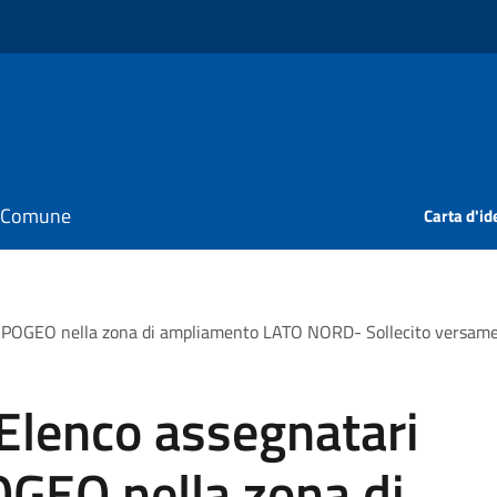
il Comune
Carta d'id
 APOGEO nella zona di ampliamento LATO NORD- Sollecito versamen
Elenco assegnatari
OGEO nella zona di