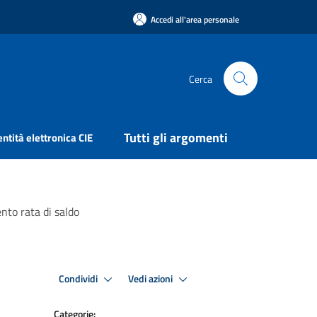
Accedi all'area personale
Cerca
Tutti gli argomenti
entità elettronica CIE
to rata di saldo
Condividi
Vedi azioni
Categorie: