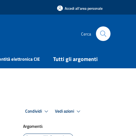
Accedi all'area personale
Cerca
Tutti gli argomenti
entità elettronica CIE
Condividi
Vedi azioni
Argomenti: