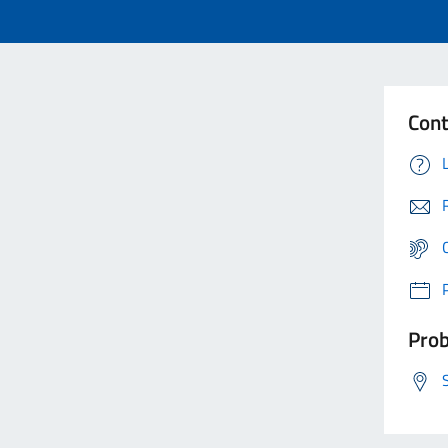
Cont
Prob