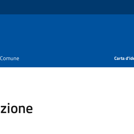
il Comune
Carta d'id
azione