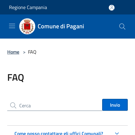
Salta al contenuto principale
Regione Campania
Comune di Pagani
Home
>
FAQ
FAQ
Cerca nel sito
Invio
Come posso contattare gli uffici Comunali?