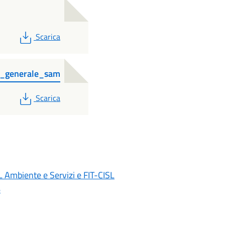
PDF
Scarica
re_generale_sam
PDF
Scarica
 Ambiente e Servizi e FIT-CISL
6