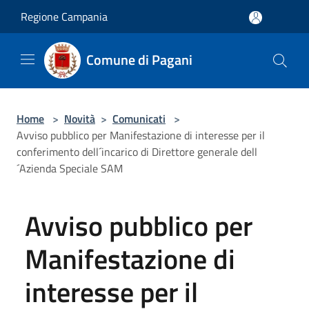
Salta al contenuto principale
Regione Campania
Comune di Pagani
Home
>
Novità
>
Comunicati
>
Avviso pubblico per Manifestazione di interesse per il
conferimento dell´incarico di Direttore generale dell
´Azienda Speciale SAM
Avviso pubblico per
Manifestazione di
interesse per il