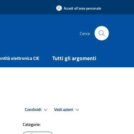
Accedi all'area personale
Cerca
Tutti gli argomenti
entità elettronica CIE
Condividi
Vedi azioni
Categorie: