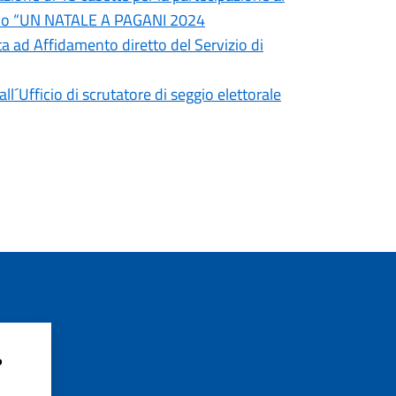
izio “UN NATALE A PAGANI 2024
ta ad Affidamento diretto del Servizio di
´Ufficio di scrutatore di seggio elettorale
?