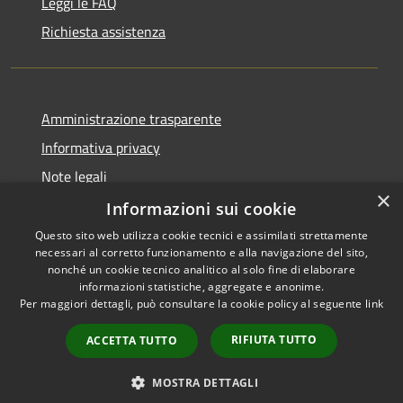
Leggi le FAQ
Richiesta assistenza
Amministrazione trasparente
Informativa privacy
Note legali
×
Dichiarazione di accessibilità
Informazioni sui cookie
Questo sito web utilizza cookie tecnici e assimilati strettamente
necessari al corretto funzionamento e alla navigazione del sito,
nonché un cookie tecnico analitico al solo fine di elaborare
informazioni statistiche, aggregate e anonime.
RSS
Copyright © 2026 • Comune di
Per maggiori dettagli, può consultare la cookie policy al seguente
link
Accessibilità
Pagani • Powered by
Privacy
Municipium
Accesso
•
RIFIUTA TUTTO
ACCETTA TUTTO
Cookie
redazione
Mappa del sito
MOSTRA DETTAGLI