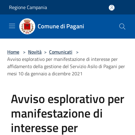
Salta al contenuto principale
Regione Campania
Comune di Pagani
Home
>
Novità
>
Comunicati
>
Avviso esplorativo per manifestazione di interesse per
affidamento della gestione del Servizio Asilo di Pagani per
mesi 10 da gennaio a dicembre 2021
Avviso esplorativo per
manifestazione di
interesse per