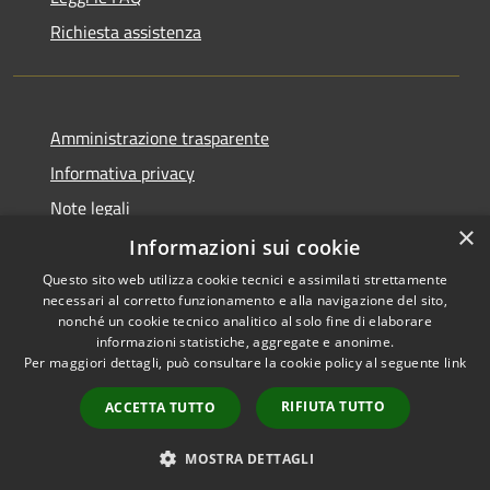
Richiesta assistenza
Amministrazione trasparente
Informativa privacy
Note legali
×
Dichiarazione di accessibilità
Informazioni sui cookie
Questo sito web utilizza cookie tecnici e assimilati strettamente
necessari al corretto funzionamento e alla navigazione del sito,
nonché un cookie tecnico analitico al solo fine di elaborare
informazioni statistiche, aggregate e anonime.
RSS
Copyright © 2026 • Comune di
Per maggiori dettagli, può consultare la cookie policy al seguente
link
Accessibilità
Pagani • Powered by
Privacy
Municipium
Accesso
•
RIFIUTA TUTTO
ACCETTA TUTTO
Cookie
redazione
Mappa del sito
MOSTRA DETTAGLI