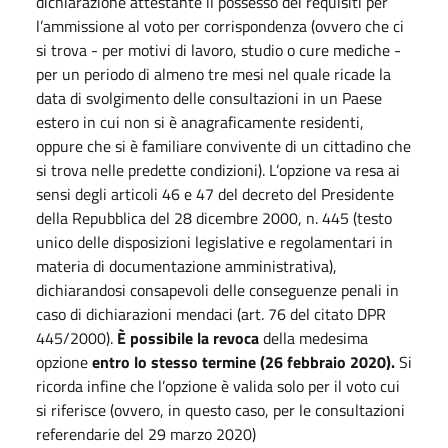
dichiarazione attestante il possesso dei requisiti per
l’ammissione al voto per corrispondenza (ovvero che ci
si trova - per motivi di lavoro, studio o cure mediche -
per un periodo di almeno tre mesi nel quale ricade la
data di svolgimento delle consultazioni in un Paese
estero in cui non si è anagraficamente residenti,
oppure che si è familiare convivente di un cittadino che
si trova nelle predette condizioni). L’opzione va resa ai
sensi degli articoli 46 e 47 del decreto del Presidente
della Repubblica del 28 dicembre 2000, n. 445 (testo
unico delle disposizioni legislative e regolamentari in
materia di documentazione amministrativa),
dichiarandosi consapevoli delle conseguenze penali in
caso di dichiarazioni mendaci (art. 76 del citato DPR
445/2000).
È possibile la revoca
della medesima
opzione
entro lo stesso termine (26 febbraio 2020).
Si
ricorda infine che l’opzione è valida solo per il voto cui
si riferisce (ovvero, in questo caso, per le consultazioni
referendarie del 29 marzo 2020)