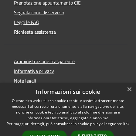
Prenotazione appuntamento CIE
Segnalazione disservizio
Leggi le FAQ
Richiesta assistenza
Amministrazione trasparente
Informativa privacy
Note legali
×
Dichiarazione di accessibilità
Informazioni sui cookie
Questo sito web utilizza cookie tecnici e assimilati strettamente
necessari al corretto funzionamento e alla navigazione del sito,
nonché un cookie tecnico analitico al solo fine di elaborare
informazioni statistiche, aggregate e anonime.
RSS
Copyright © 2026 • Comune di
Per maggiori dettagli, può consultare la cookie policy al seguente
link
Accessibilità
Pagani • Powered by
Privacy
Municipium
Accesso
•
RIFIUTA TUTTO