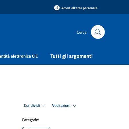
Accedi all'area personale
Cerca
Tutti gli argomenti
entità elettronica CIE
Condividi
Vedi azioni
Categorie: