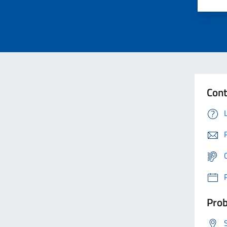
Cont
Prob