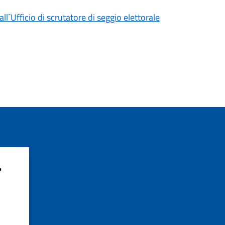
´Ufficio di scrutatore di seggio elettorale
?