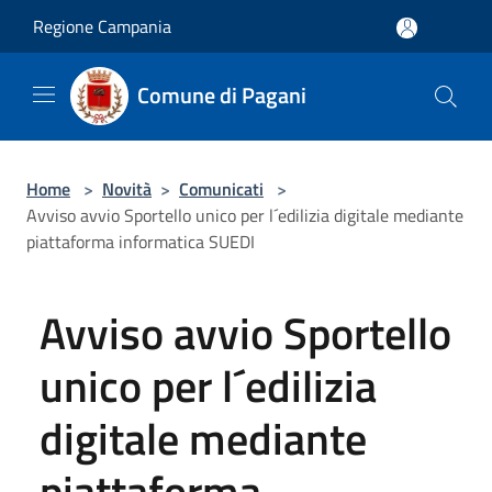
Salta al contenuto principale
Regione Campania
Comune di Pagani
Home
>
Novità
>
Comunicati
>
Avviso avvio Sportello unico per l´edilizia digitale mediante
piattaforma informatica SUEDI
Avviso avvio Sportello
unico per l´edilizia
digitale mediante
piattaforma