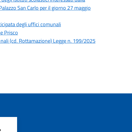
 Palazzo San Carlo per il giorno 27 maggio
cipata degli uffici comunali
e Prisco
unali (cd. Rottamazione) Legge n. 199/2025
?