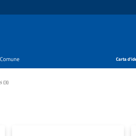
il Comune
Carta d'id
i (3)