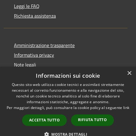
Leggi le FAQ
Richiesta assistenza
Amministrazione trasparente
Informativa privacy
Note legali
×
Dichiarazione di accessibilità
Informazioni sui cookie
Questo sito web utilizza cookie tecnici e assimilati strettamente
necessari al corretto funzionamento e alla navigazione del sito,
nonché un cookie tecnico analitico al solo fine di elaborare
informazioni statistiche, aggregate e anonime.
RSS
Copyright © 2026 • Comune di
Per maggiori dettagli, può consultare la cookie policy al seguente
link
Accessibilità
Pagani • Powered by
Privacy
Municipium
Accesso
•
RIFIUTA TUTTO
ACCETTA TUTTO
Cookie
redazione
Mappa del sito
MOSTRA DETTAGLI