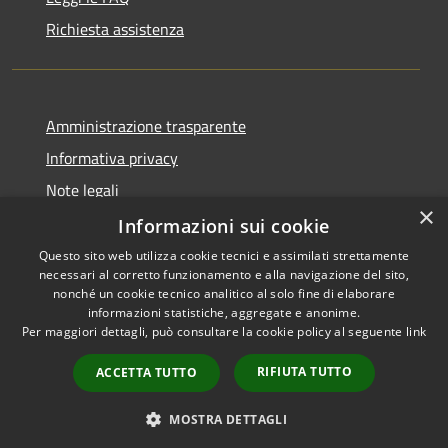
Richiesta assistenza
Amministrazione trasparente
Informativa privacy
Note legali
×
Dichiarazione di accessibilità
Informazioni sui cookie
Questo sito web utilizza cookie tecnici e assimilati strettamente
necessari al corretto funzionamento e alla navigazione del sito,
nonché un cookie tecnico analitico al solo fine di elaborare
informazioni statistiche, aggregate e anonime.
RSS
Copyright © 2026 • Comune di
Per maggiori dettagli, può consultare la cookie policy al seguente
link
Accessibilità
Pagani • Powered by
Privacy
Municipium
Accesso
•
RIFIUTA TUTTO
ACCETTA TUTTO
Cookie
redazione
Mappa del sito
MOSTRA DETTAGLI