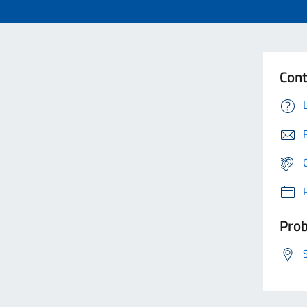
Cont
Prob