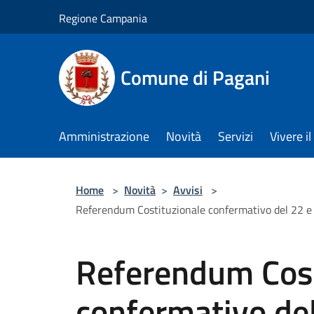
Salta al contenuto principale
Regione Campania
Comune di Pagani
Amministrazione
Novità
Servizi
Vivere 
Home
>
Novità
>
Avvisi
>
Referendum Costituzionale confermativo del 22 e 23
Referendum Cost
confermativo de