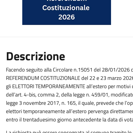
Descrizione
Facendo seguito alla Circolare n.15051 del 28/01/2026 de
REFERENDUM COSTITUZIONALE del 22 e 23 marzo 2026 si 
gli ELETTORI TEMPORANEAMENTE all’estero per motivi di 
dell’art. 4-bis, comma 2, della legge n. 459/01, modificato
legge 3 novembre 2017, n. 165, il quale, prevede che l’o
elettori temporaneamente all’estero pervenga direttamente
entro il trentaduesimo giorno antecedente la data di vota
La richiesta può essere consegnata al comune tramite le