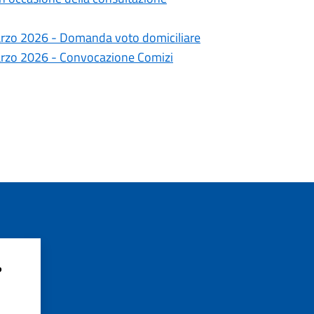
arzo 2026 - Domanda voto domiciliare
arzo 2026 - Convocazione Comizi
?