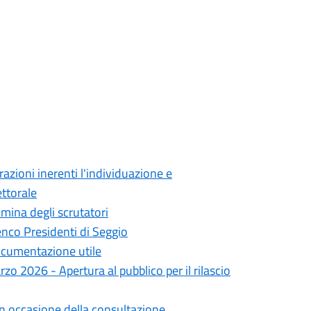
zioni inerenti l'individuazione e
ettorale
ina degli scrutatori
nco Presidenti di Seggio
ocumentazione utile
 2026 - Apertura al pubblico per il rilascio
 in occasione della consultazione