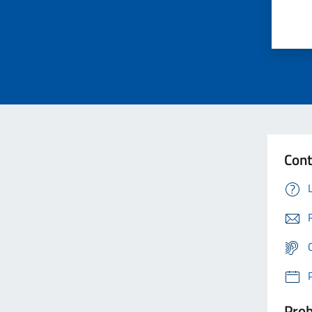
Cont
Prob