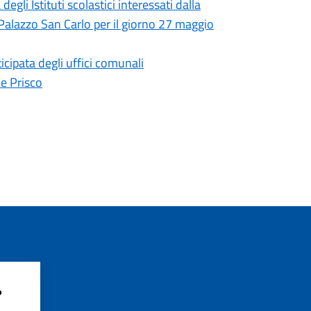
li Istituti scolastici interessati dalla
 Palazzo San Carlo per il giorno 27 maggio
cipata degli uffici comunali
e Prisco
?