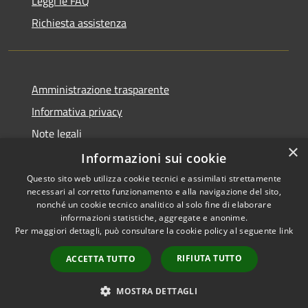
Leggi le FAQ
Richiesta assistenza
Amministrazione trasparente
Informativa privacy
Note legali
×
Dichiarazione di accessibilità
Informazioni sui cookie
Questo sito web utilizza cookie tecnici e assimilati strettamente
necessari al corretto funzionamento e alla navigazione del sito,
nonché un cookie tecnico analitico al solo fine di elaborare
informazioni statistiche, aggregate e anonime.
RSS
Copyright © 2026 • Comune di
Per maggiori dettagli, può consultare la cookie policy al seguente
link
Accessibilità
Pagani • Powered by
Privacy
Municipium
Accesso
•
RIFIUTA TUTTO
ACCETTA TUTTO
Cookie
redazione
Mappa del sito
MOSTRA DETTAGLI