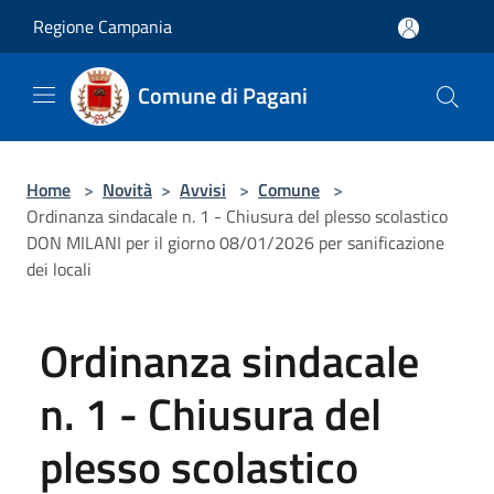
Salta al contenuto principale
Regione Campania
Comune di Pagani
Home
>
Novità
>
Avvisi
>
Comune
>
Ordinanza sindacale n. 1 - Chiusura del plesso scolastico
DON MILANI per il giorno 08/01/2026 per sanificazione
dei locali
Ordinanza sindacale
n. 1 - Chiusura del
plesso scolastico